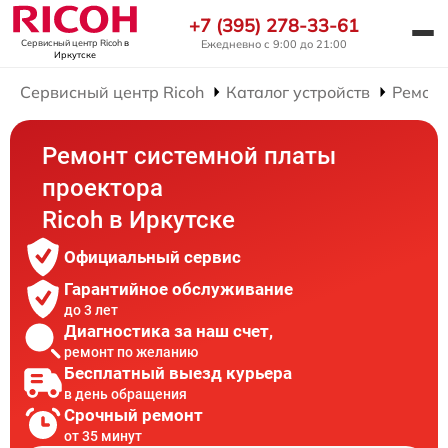
+7 (395) 278-33-61
Ежедневно с 9:00 до 21:00
Сервисный центр Ricoh
в
Иркутске
Сервисный центр Ricoh
Каталог устройств
Ремонт
Ремонт системной платы
проектора
Ricoh в Иркутске
Официальный сервис
Гарантийное обслуживание
до 3 лет
Диагностика за наш счет,
ремонт по желанию
Бесплатный выезд курьера
в день обращения
Срочный ремонт
от 35 минут