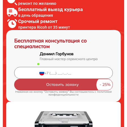
ремонт по желанию
Бесплатный выезд курьера
в день обращения
Срочный ремонт
принтера Ricoh от 35 минут
Бесплатная консультация со
специалистом
Даниил Горбунов
Главный мастер сервисного центра
Оставить заявку
Нажимая на кнопку "Оставить заявку" Вы соглашаетесь c
политикой
конфиденциальности