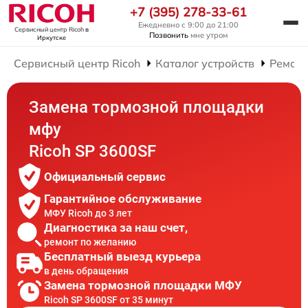
+7 (395) 278-33-61
Ежедневно с 9:00 до 21:00
Сервисный центр Ricoh
в
Позвонить
мне утром
Иркутске
Сервисный центр Ricoh
Каталог устройств
Ремон
Замена тормозной площадки
мфу
Ricoh SP 3600SF
Официальный сервис
Гарантийное обслуживание
МФУ Ricoh до 3 лет
Диагностика за наш счет,
ремонт по желанию
Бесплатный выезд курьера
в день обращения
Замена тормозной площадки МФУ
Ricoh SP 3600SF от 35 минут