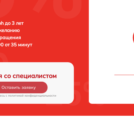
h до 3 лет
 желанию
бращения
0 от 35 минут
я со специалистом
Оставить заявку
есь c
политикой конфиденциальности